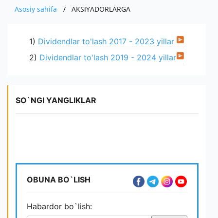
RAHBARIYAT
QISHLOQ XO'JALIGI MAHSULOTLARI
HISOBOTLAR
EKSPORT
Asosiy sahifa
AKSIYADORLARGA
MUROJAAT
KO'RGAZMALAR
DIVIDENDLAR
BOJXONA RASMIYLASHTIRUVI
TENDENSIYALAR VA TAHLIL
ALOQA
SO'ROVNOMA
1)
Dividendlar to'lash 2017 - 2023 yillar
MUHIM FAKTLAR
AUTSORSING
YANGILIKLAR
YUR-JIS. SHAXSLAR MUROJAATI
E'LONLAR
2)
Dividendlar to'lash 2019 - 2024 yillar
AKSIYADORLAR UCHUN
KORRUPSIYAGA QARSHI KURASHISH
ICHKI HUJJATLAR
SO`NGI YANGLIKLAR
QARORLAR
OBUNA BO`LISH
Habardor bo`lish: