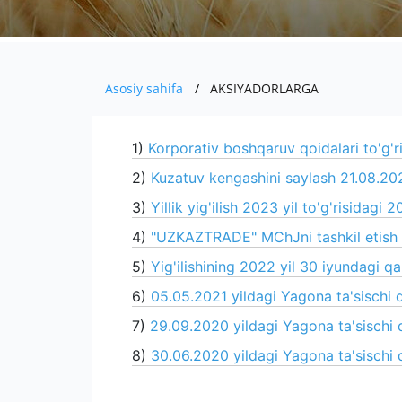
Asosiy sahifa
AKSIYADORLARGA
1)
Korporativ boshqaruv qoidalari to'g'r
2)
Kuzatuv kengashini saylash 21.08.202
3)
Yillik yig'ilish 2023 yil to'g'risidagi
4)
"UZKAZTRADE" MChJni tashkil etish to
5)
Yig'ilishining 2022 yil 30 iyundagi qa
6)
05.05.2021 yildagi Yagona ta'sischi 
7)
29.09.2020 yildagi Yagona ta'sischi 
8)
30.06.2020 yildagi Yagona ta'sischi 