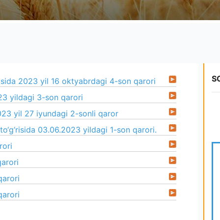
S
isida 2023 yil 16 oktyabrdagi 4-son qarori
3 yildagi 3-son qarori
 2023 yil 27 iyundagi 2-sonli qaror
‘g‘risida 03.06.2023 yildagi 1-son qarori.
rori
qarori
qarori
qarori