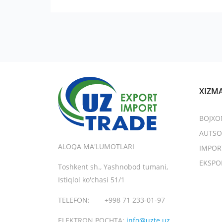
XIZM
BOJXO
AUTSO
ALOQA MA'LUMOTLARI
IMPOR
EKSPO
Toshkent sh., Yashnobod tumani,
Istiqlol ko'chasi 51/1
TELEFON:
+998 71 233-01-97
ELEKTRON POCHTA:
info@uzte.uz