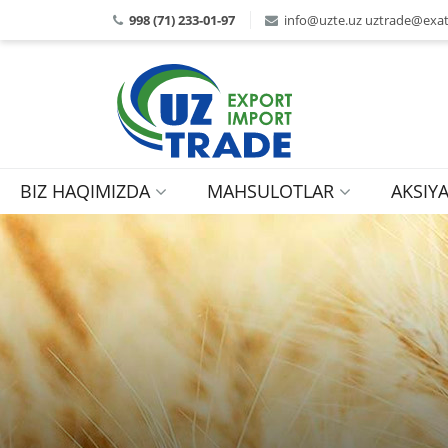
998 (71) 233-01-97
info@uzte.uz uztrade@exat
BIZ HAQIMIZDA
MAHSULOTLAR
AKSIY