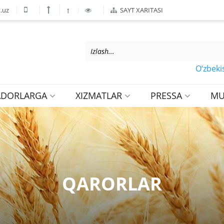
.uz
SAYT XARITASI
O‘zbekiston 
ADORLARGA
XIZMATLAR
PRESSA
MU
QARORLAR