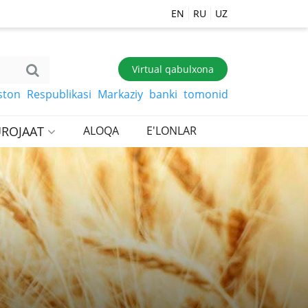
EN
RU
UZ
Virtual qabulxona
Respublikasi Markaziy banki tomonidan belgilangan so‘mg
ROJAAT
ALOQA
E'LONLAR