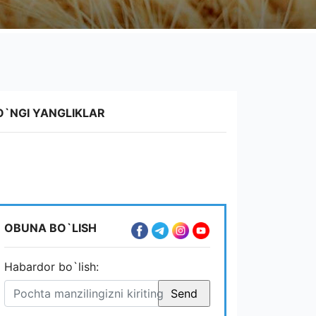
O`NGI YANGLIKLAR
OBUNA BO`LISH
Habardor bo`lish: