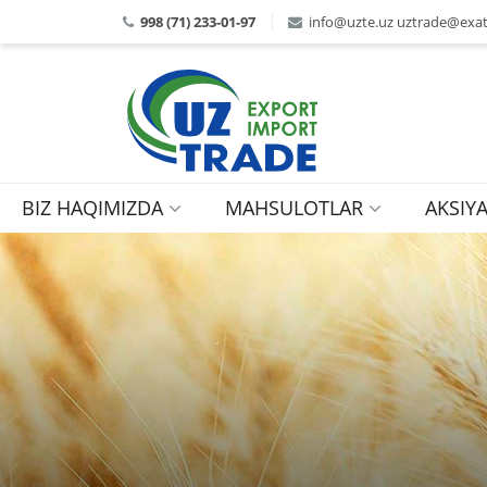
998 (71) 233-01-97
info@uzte.uz uztrade@exat
BIZ HAQIMIZDA
MAHSULOTLAR
AKSIY