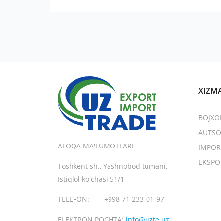
XIZM
BOJXO
AUTSO
ALOQA MA'LUMOTLARI
IMPOR
EKSPO
Toshkent sh., Yashnobod tumani,
Istiqlol ko'chasi 51/1
TELEFON:
+998 71 233-01-97
ELEKTRON POCHTA:
info@uzte.uz