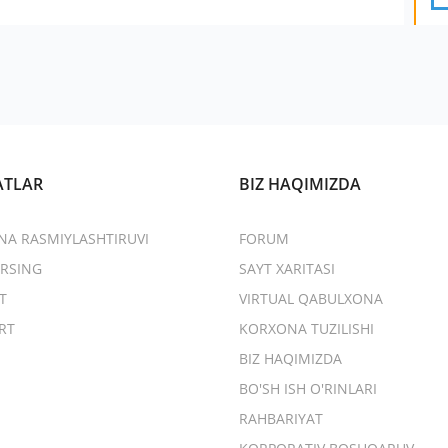
ATLAR
BIZ HAQIMIZDA
NA RASMIYLASHTIRUVI
FORUM
RSING
SAYT XARITASI
T
VIRTUAL QABULXONA
RT
KORXONA TUZILISHI
BIZ HAQIMIZDA
BO'SH ISH O'RINLARI
RAHBARIYAT