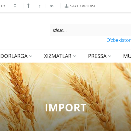
.uz
SAYT XARITASI
O‘zbekiston Res
ADORLARGA
XIZMATLAR
PRESSA
MU
IMPORT