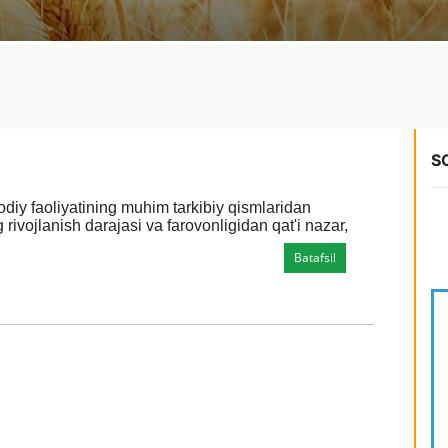
S
odiy faoliyatining muhim tarkibiy qismlaridan
 rivojlanish darajasi va farovonligidan qat'i nazar,
Batafsil