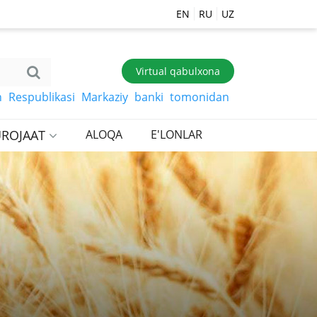
EN
RU
UZ
Virtual qabulxona
publikasi Markaziy banki tomonidan belgilangan so‘mga x
ROJAAT
ALOQA
E'LONLAR