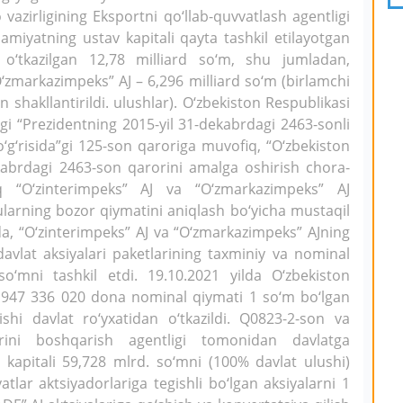
 vazirligining Eksportni qo‘llab-quvvatlash agentligi
 Jamiyatning ustav kapitali qayta tashkil etilayotgan
 o‘tkazilgan 12,78 milliard so‘m, shu jumladan,
O‘zmarkazimpeks” AJ – 6,296 milliard so‘m (birlamchi
n shakllantirildi. ulushlar). O‘zbekiston Respublikasi
gi “Prezidentning 2015-yil 31-dekabrdagi 2463-sonli
o‘g‘risida”gi 125-son qaroriga muvofiq, “O‘zbekiston
ekabrdagi 2463-son qarorini amalga oshirish chora-
fiq “O‘zinterimpeks” AJ va “O‘zmarkazimpeks” AJ
ularning bozor qiymatini aniqlash bo‘yicha mustaqil
a, “O‘zinterimpeks” AJ va “O‘zmarkazimpeks” AJning
davlat aksiyalari paketlarining taxminiy va nominal
so‘mni tashkil etdi. 19.10.2021 yilda O‘zbekiston
6 947 336 020 dona nominal qiymati 1 so‘m bo‘lgan
ishi davlat ro‘yxatidan o‘tkazildi. Q0823-2-son va
arini boshqarish agentligi tomonidan davlatga
v kapitali 59,728 mlrd. so‘mni (100% davlat ulushi)
atlar aktsiyadorlariga tegishli bo‘lgan aksiyalarni 1