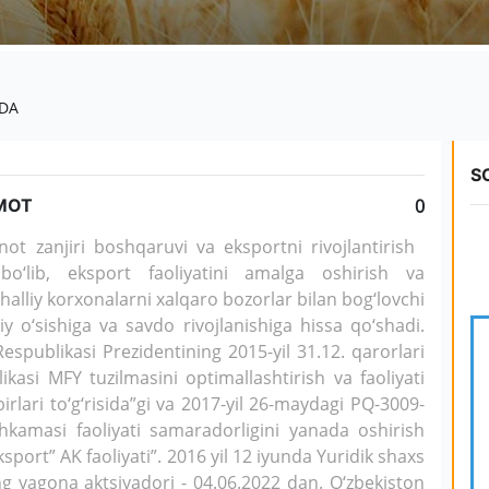
ZDA
S
UMOT
0
ot zanjiri boshqaruvi va eksportni rivojlantirish
bo‘lib, eksport faoliyatini amalga oshirish va
alliy korxonalarni xalqaro bozorlar bilan bog‘lovchi
iy o‘sishiga va savdo rivojlanishiga hissa qo‘shadi.
Respublikasi Prezidentining 2015-yil 31.12. qarorlari
kasi MFY tuzilmasini optimallashtirish va faoliyati
rlari to‘g‘risida”gi va 2017-yil 26-maydagi PQ-3009-
hkamasi faoliyati samaradorligini yanada oshirish
ksport” AK faoliyati”. 2016 yil 12 iyunda Yuridik shaxs
 yagona aktsiyadori - 04.06.2022 dan. O‘zbekiston