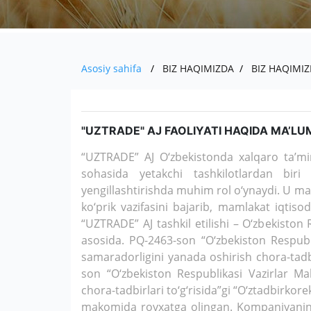
Asosiy sahifa
BIZ HAQIMIZDA
BIZ HAQIMI
"UZTRADE" AJ FAOLIYATI HAQIDA MA’L
“UZTRADE” AJ O‘zbekistonda xalqaro ta’min
sohasida yetakchi tashkilotlardan biri 
yengillashtirishda muhim rol o‘ynaydi. U mah
ko‘prik vazifasini bajarib, mamlakat iqtisod
“UZTRADE” AJ tashkil etilishi – O‘zbekiston 
asosida. PQ-2463-son “O‘zbekiston Respubli
samaradorligini yanada oshirish chora-tadbi
son “O‘zbekiston Respublikasi Vazirlar Ma
chora-tadbirlari to‘g‘risida”gi “O‘ztadbirkore
makomida royxatga olingan. Kompaniyaning