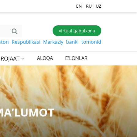
EN
RU
UZ
Virtual qabulxona
 Respublikasi Markaziy banki tomonidan belgilangan so‘mg
ROJAAT
ALOQA
E'LONLAR
 MA’LUMOT