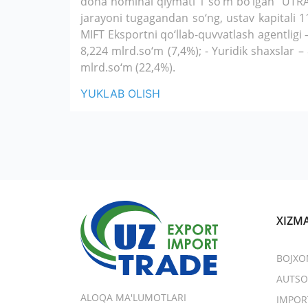
dona nominal qiymati 1 so‘m bo‘lgan “UTRADE
jarayoni tugagandan so‘ng, ustav kapitali 11
MIFT Eksportni qo‘llab-quvvatlash agentligi 
8,224 mlrd.so‘m (7,4%); - Yuridik shaxslar –
mlrd.so‘m (22,4%).
YUKLAB OLISH
XIZM
BOJXO
AUTSO
ALOQA MA'LUMOTLARI
IMPOR