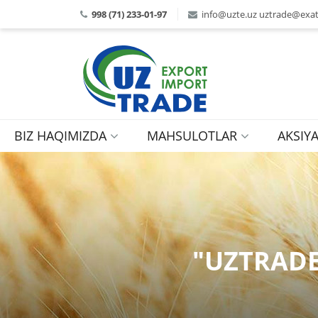
998 (71) 233-01-97
info@uzte.uz uztrade@exat
BIZ HAQIMIZDA
MAHSULOTLAR
AKSIY
"UZTRADE