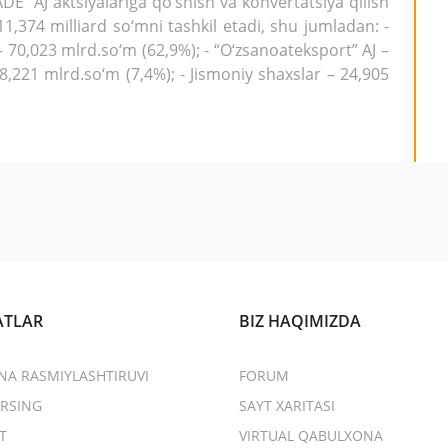
” AJ aktsiyalariga qo‘shish va konvertatsiya qilish
1,374 milliard so‘mni tashkil etadi, shu jumladan: -
– 70,023 mlrd.so‘m (62,9%); - “O‘zsanoateksport” AJ –
 8,221 mlrd.so‘m (7,4%); - Jismoniy shaxslar – 24,905
ATLAR
BIZ HAQIMIZDA
NA RASMIYLASHTIRUVI
FORUM
RSING
SAYT XARITASI
T
VIRTUAL QABULXONA