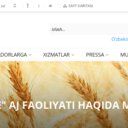
.uz
SAYT XARITASI
O‘zbekiston
ADORLARGA
XIZMATLAR
PRESSA
MU
" AJ FAOLIYATI HAQIDA