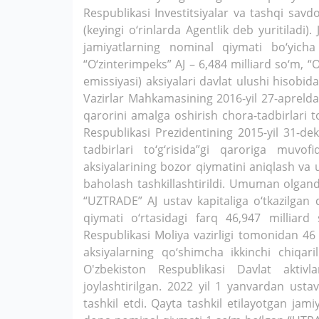
Respublikasi Investitsiyalar va tashqi savdo
(keyingi o‘rinlarda Agentlik deb yuritiladi).
jamiyatlarning nominal qiymati bo‘yicha
“O‘zinterimpeks” AJ – 6,484 milliard so‘m, “
emissiyasi) aksiyalari davlat ulushi hisobida
Vazirlar Mahkamasining 2016-yil 27-aprelda
qarorini amalga oshirish chora-tadbirlari t
Respublikasi Prezidentining 2015-yil 31-d
tadbirlari to‘g‘risida”gi qaroriga muvo
aksiyalarining bozor qiymatini aniqlash va 
baholash tashkillashtirildi. Umuman olgand
“UZTRADE” AJ ustav kapitaliga o‘tkazilgan 
qiymati o‘rtasidagi farq 46,947 milliard 
Respublikasi Moliya vazirligi tomonidan 4
aksiyalarning qo‘shimcha ikkinchi chiqaril
O'zbekiston Respublikasi Davlat aktivl
joylashtirilgan. 2022 yil 1 yanvardan usta
tashkil etdi. Qayta tashkil etilayotgan jamiy