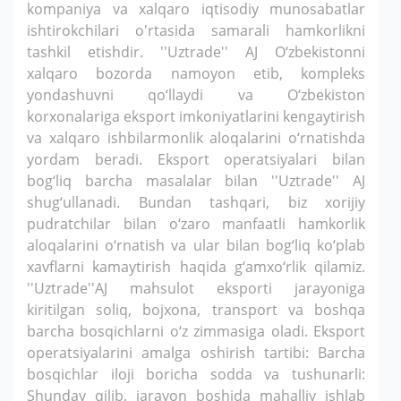
kompaniya va xalqaro iqtisodiy munosabatlar
ishtirokchilari o'rtasida samarali hamkorlikni
tashkil etishdir. ''Uztrade'' AJ O‘zbekistonni
xalqaro bozorda namoyon etib, kompleks
yondashuvni qo‘llaydi va O‘zbekiston
korxonalariga eksport imkoniyatlarini kengaytirish
va xalqaro ishbilarmonlik aloqalarini o‘rnatishda
yordam beradi. Eksport operatsiyalari bilan
bog‘liq barcha masalalar bilan ''Uztrade'' AJ
shug‘ullanadi. Bundan tashqari, biz xorijiy
pudratchilar bilan o‘zaro manfaatli hamkorlik
aloqalarini o‘rnatish va ular bilan bog‘liq ko‘plab
xavflarni kamaytirish haqida g‘amxo‘rlik qilamiz.
''Uztrade''AJ mahsulot eksporti jarayoniga
kiritilgan soliq, bojxona, transport va boshqa
barcha bosqichlarni o‘z zimmasiga oladi. Eksport
operatsiyalarini amalga oshirish tartibi: Barcha
bosqichlar iloji boricha sodda va tushunarli:
Shunday qilib, jarayon boshida mahalliy ishlab