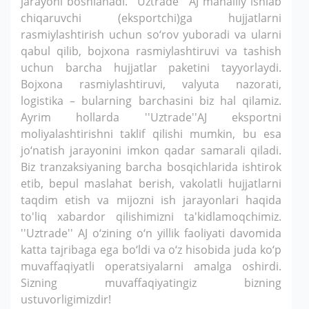
jarayoni boshlanadi. ''Uztrade'' AJ mahalliy ishlab
chiqaruvchi (eksportchi)ga hujjatlarni
rasmiylashtirish uchun so‘rov yuboradi va ularni
qabul qilib, bojxona rasmiylashtiruvi va tashish
uchun barcha hujjatlar paketini tayyorlaydi.
Bojxona rasmiylashtiruvi, valyuta nazorati,
logistika – bularning barchasini biz hal qilamiz.
Ayrim hollarda ''Uztrade''AJ eksportni
moliyalashtirishni taklif qilishi mumkin, bu esa
jo‘natish jarayonini imkon qadar samarali qiladi.
Biz tranzaksiyaning barcha bosqichlarida ishtirok
etib, bepul maslahat berish, vakolatli hujjatlarni
taqdim etish va mijozni ish jarayonlari haqida
to'liq xabardor qilishimizni ta'kidlamoqchimiz.
''Uztrade'' AJ o‘zining o‘n yillik faoliyati davomida
katta tajribaga ega bo‘ldi va o‘z hisobida juda ko‘p
muvaffaqiyatli operatsiyalarni amalga oshirdi.
Sizning muvaffaqiyatingiz bizning
ustuvorligimizdir!