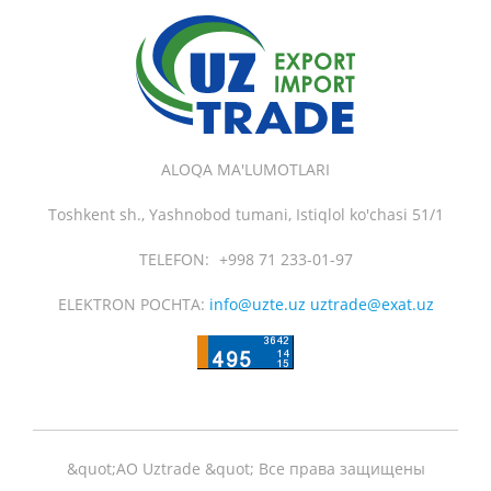
ALOQA MA'LUMOTLARI
Toshkent sh., Yashnobod tumani, Istiqlol ko'chasi 51/1
TELEFON:
+998 71 233-01-97
ELEKTRON POCHTA:
info@uzte.uz uztrade@exat.uz
&quot;АО Uztrade &quot; Все права защищены