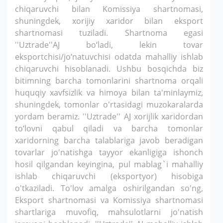
chiqaruvchi bilan Komissiya shartnomasi,
shuningdek, xorijiy xaridor bilan eksport
shartnomasi tuziladi. Shartnoma egasi
''Uztrade''AJ bo‘ladi, lekin tovar
eksportchisi/jo‘natuvchisi odatda mahalliy ishlab
chiqaruvchi hisoblanadi. Ushbu bosqichda biz
bitimning barcha tomonlarini shartnoma orqali
huquqiy xavfsizlik va himoya bilan ta'minlaymiz,
shuningdek, tomonlar o'rtasidagi muzokaralarda
yordam beramiz. ''Uztrade'' AJ xorijlik xaridordan
to‘lovni qabul qiladi va barcha tomonlar
xaridorning barcha talablariga javob beradigan
tovarlar jo'natishga tayyor ekanligiga ishonch
hosil qilgandan keyingina, pul mablag`i mahalliy
ishlab chiqaruvchi (eksportyor) hisobiga
o'tkaziladi. To'lov amalga oshirilgandan so'ng,
Eksport shartnomasi va Komissiya shartnomasi
shartlariga muvofiq, mahsulotlarni jo'natish