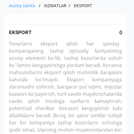
RAHBARIYAT
QISHLOQ XO'JALIGI MAHSULOTLARI
HISOBOTLAR
EKSPORT
Asosiy sahifa
XIZMATLAR
EKSPORT
MUROJAAT
KO'RGAZMALAR
DIVIDENDLAR
BOJXONA RASMIYLASHTIRUVI
TENDENSIYALAR VA TAHLIL
ALOQA
SO'ROVNOMA
MUHIM FAKTLAR
AUTSORSING
YANGILIKLAR
EKSPORT
0
YUR-JIS. SHAXSLAR MUROJAATI
E'LONLAR
AKSIYADORLAR UCHUN
Tovarlarni eksport qilish har qanday
KORRUPSIYAGA QARSHI KURASHISH
kompaniyaning tashqi iqtisodiy faoliyatining
ICHKI HUJJATLAR
asosiy elementi bo'lib, tashqi bozorlarda sotish
ko`lamini kengaytirishga yordam beradi. Korxona
QARORLAR
mahsulotlarini eksport qilish muhimlik darajasini
baholab bo'lmaydi. Eksport kompaniyaga
daromadni oshirish, barqaror pul oqimi, mijozlar
bazasini ko'paytirish, turli savdo maydonchalarida
savdo qilish hisobiga xavflarni kamaytirish,
potentsial sheriklar doirasini kengaytirish kabi
afzalliklarni beradi. Biroq, bir qator omillar tufayli
har bir kompaniya tashqi bozorlarni ochishga
qodir emas. Ularning muhim muammolaridan biri